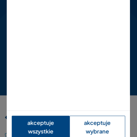
Powierz nam znalezienie
najlepszego
rozwiązania dla Twojego
biznesu.
Zapytaj o ofertę
akceptuje
akceptuje
wszystkie
wybrane
+48 12 666 01 50