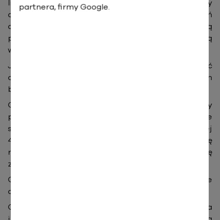
Informatyka wkroczyła we wszystkie dziedziny
partnera, firmy Google.
działalności biznesowej, a mnogość rozwiązań
dostępnych na rynku i ich ciągłe zmiany mogą
przyprawić o ból głowy nawet osoby z ekspercką
wiedzą IT.
Jak w tej sytuacji dobrać i wdrożyć
oprogramowanie, które sprosta naszym potrzebom
biznesowym?
Czy program do zarządzania hotelem zachwalany
przez twórców i prezentowany na małym obiekcie
sprawdzi się w przypadku jednostki posiadającej
400 pokoi? Czy zaproponowany przez sprzedawcę
router na pewno pozwoli zorganizować pracę
zdalną dla wszystkich członków zespołu?
Czy chmura obliczeniowa pomieści wszystkie nasze
dane i jak to policzyć?
Czy proponowana przez wykonawcę nowa witryna
internetowa jest naprawdę lepsza od starej? Na